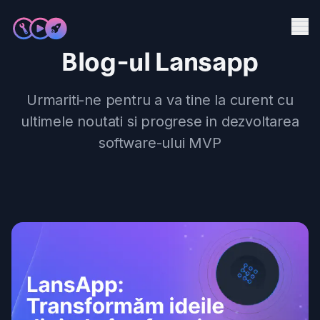
Me
Blog-ul Lansapp
Servicii
Urmariti-ne pentru a va tine la curent cu
Produse
ultimele noutati si progrese in dezvoltarea
Studii de caz
software-ului MVP
Blog
Contact
Programează o întălnire
->