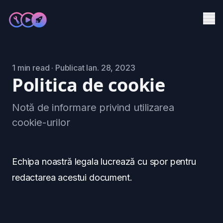
Me
Servicii
1 min read · Publicat Ian. 28, 2023
Produse
Politica de cookie
Studii de caz
Notă de informare privind utilizarea
Blog
cookie-urilor
Contact
Programează o întălnire
->
Echipa noastră legala lucrează cu spor pentru
redactarea acestui document.