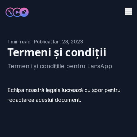
Me
Servicii
1 min read · Publicat Ian. 28, 2023
Produse
Termeni și condiții
Studii de caz
Termenii și condițiile pentru LansApp
Blog
Contact
Echipa noastră legala lucrează cu spor pentru
Programează o întălnire
->
redactarea acestui document.